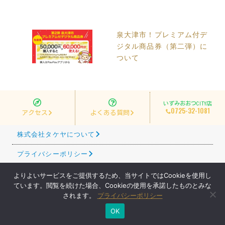
ビ
ゲ
泉大津市！プレミアム付デ
ー
ジタル商品券（第二弾）に
シ
ついて
ョ
ン
いずみおおつCITY店
0725-32-1081
アクセス
よくある質問
株式会社タケヤについて
プライバシーポリシー
サイトマップ
よりよいサービスをご提供するため、当サイトではCookieを使用し
ています。閲覧を続けた場合、Cookieの使用を承諾したものとみな
されます。
プライバシーポリシー
© TAKEYA Co., Ltd.
OK